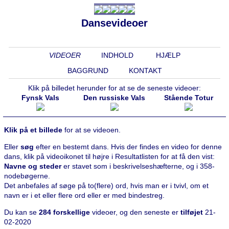
Dansevideoer
VIDEOER
INDHOLD
HJÆLP
BAGGRUND
KONTAKT
Klik på billedet herunder for at se de seneste videoer:
Fynsk Vals
Den russiske Vals
Stående Totur
Klik på et billede
for at se videoen.
Eller
søg
efter en bestemt dans. Hvis der findes en video for denne
dans, klik på videoikonet til højre i Resultatlisten for at få den vist:
Navne og steder
er stavet som i beskrivelseshæfterne, og i 358-
nodebøgerne.
Det anbefales af søge på to(flere) ord, hvis man er i tvivl, om et
navn er i et eller flere ord eller er med bindestreg.
Du kan se
284 forskellige
videoer, og den seneste er
tilføjet
21-
02-2020