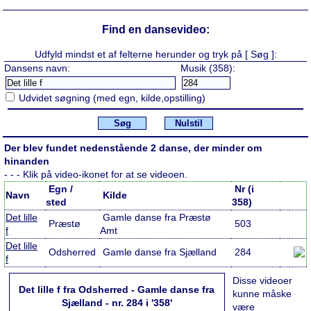
Find en dansevideo:
Udfyld mindst et af felterne herunder og tryk på [ Søg ]:
Dansens navn:
Musik (358):
Udvidet søgning (med egn, kilde,opstilling)
Søg
Nulstil
Der blev fundet nedenstående 2 danse, der minder om
hinanden
- - - Klik på video-ikonet for at se videoen.
Egn /
Nr (i
Navn
Kilde
sted
358)
Det lille
Gamle danse fra Præstø
Præstø
503
f
Amt
Det lille
Odsherred
Gamle danse fra Sjælland
284
f
Disse videoer
Det lille f fra Odsherred - Gamle danse fra
kunne måske
Sjælland - nr. 284 i '358'
være