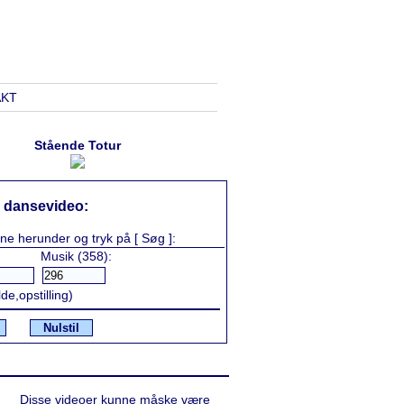
AKT
Stående Totur
 dansevideo:
rne herunder og tryk på [ Søg ]:
Musik (358):
e,opstilling)
Nulstil
Disse videoer kunne måske være