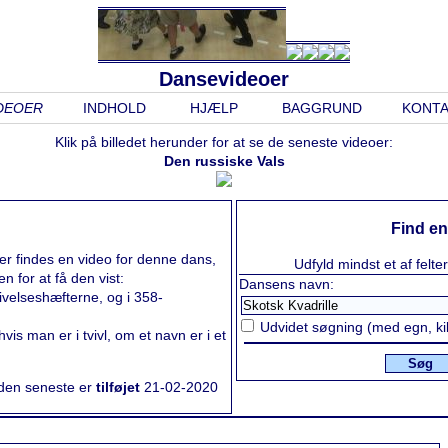
Dansevideoer
DEOER
INDHOLD
HJÆLP
BAGGRUND
KONT
Klik på billedet herunder for at se de seneste videoer:
Den russiske Vals
Find en
er findes en video for denne dans,
Udfyld mindst et af felte
en for at få den vist:
Dansens navn:
ivelseshæfterne, og i 358-
Udvidet søgning (med egn, kild
vis man er i tvivl, om et navn er i et
Søg
 den seneste er
tilføjet
21-02-2020