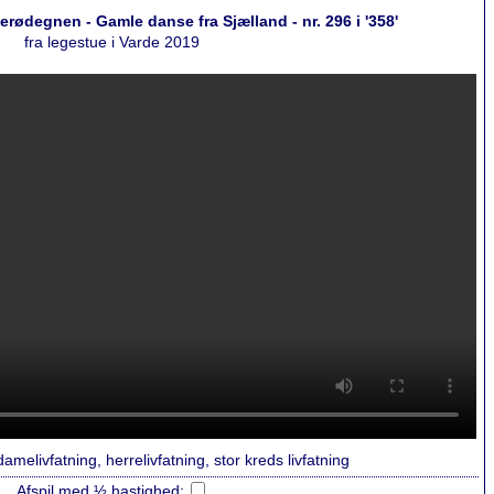
lerødegnen - Gamle danse fra Sjælland - nr. 296 i '358'
fra legestue i Varde 2019
amelivfatning, herrelivfatning, stor kreds livfatning
Afspil med ½ hastighed: