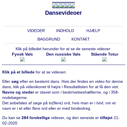
Dansevideoer
VIDEOER
INDHOLD
HJÆLP
BAGGRUND
KONTAKT
Klik på billedet herunder for at se de seneste videoer:
Fynsk Vals
Den russiske Vals
Stående Totur
Klik på et billede
for at se videoen.
Eller
søg
efter en bestemt dans. Hvis der findes en video for denne
dans, klik på videoikonet til højre i Resultatlisten for at få den vist:
Navne og steder
er stavet som i beskrivelseshæfterne, og i 358-
nodebøgerne.
Det anbefales af søge på to(flere) ord, hvis man er i tvivl, om et
navn er i et eller flere ord eller er med bindestreg.
Du kan se
284 forskellige
videoer, og den seneste er
tilføjet
21-
02-2020