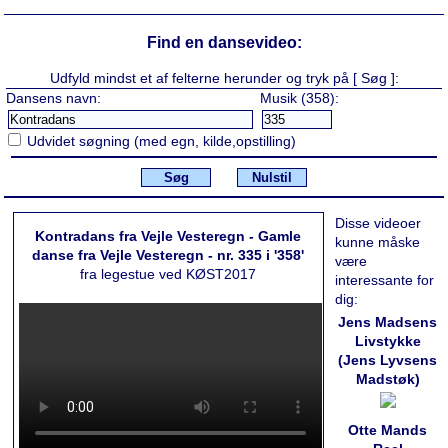
Find en dansevideo:
Udfyld mindst et af felterne herunder og tryk på [ Søg ]:
Dansens navn:
Musik (358):
Udvidet søgning (med egn, kilde,opstilling)
Søg
Nulstil
Disse videoer
Kontradans fra Vejle Vesteregn - Gamle
kunne måske
danse fra Vejle Vesteregn - nr. 335 i '358'
være
fra legestue ved KØST2017
interessante for
dig:
Jens Madsens
Livstykke
(Jens Lyvsens
Madstøk)
Otte Mands