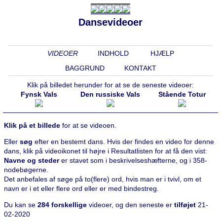
Dansevideoer
VIDEOER
INDHOLD
HJÆLP
BAGGRUND
KONTAKT
Klik på billedet herunder for at se de seneste videoer:
Fynsk Vals
Den russiske Vals
Stående Totur
Klik på et billede
for at se videoen.
Eller
søg
efter en bestemt dans. Hvis der findes en video for denne
dans, klik på videoikonet til højre i Resultatlisten for at få den vist:
Navne og steder
er stavet som i beskrivelseshæfterne, og i 358-
nodebøgerne.
Det anbefales af søge på to(flere) ord, hvis man er i tvivl, om et
navn er i et eller flere ord eller er med bindestreg.
Du kan se
284 forskellige
videoer, og den seneste er
tilføjet
21-
02-2020