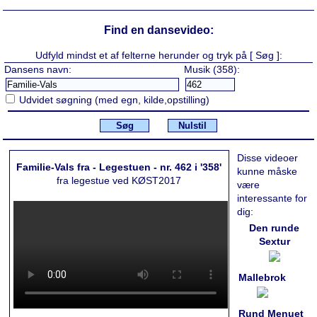
Find en dansevideo:
Udfyld mindst et af felterne herunder og tryk på [ Søg ]:
Dansens navn:
Musik (358):
Udvidet søgning (med egn, kilde,opstilling)
Søg
Nulstil
Disse videoer
Familie-Vals fra - Legestuen - nr. 462 i '358'
kunne måske
fra legestue ved KØST2017
være
interessante for
dig:
Den runde
Sextur
Mallebrok
Rund Menuet