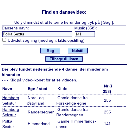
Find en dansevideo:
Udfyld mindst et af felterne herunder og tryk på [ Søg ]:
Dansens navn:
Musik (358):
Udvidet søgning (med egn, kilde,opstilling)
Søg
Nulstil
Tilbage til listen
Der blev fundet nedenstående 4 danse, der minder om
hinanden
- - - Klik på video-ikonet for at se videoen.
Nr (i
Navn
Egn / sted
Kilde
358)
Hamborg
Nord- og
Gamle danse fra
255
Sekstur
Østjylland
Forskellige egne
Hamborg
Gamle danse fra
Randersegnen
255
Sekstur
Randersegnen
Polka
Gamle Himmerlands-
Himmerland
141
Sextur
danse