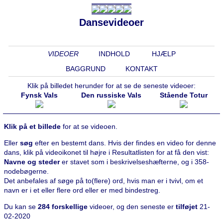
Dansevideoer
VIDEOER
INDHOLD
HJÆLP
BAGGRUND
KONTAKT
Klik på billedet herunder for at se de seneste videoer:
Fynsk Vals
Den russiske Vals
Stående Totur
Klik på et billede
for at se videoen.
Eller
søg
efter en bestemt dans. Hvis der findes en video for denne
dans, klik på videoikonet til højre i Resultatlisten for at få den vist:
Navne og steder
er stavet som i beskrivelseshæfterne, og i 358-
nodebøgerne.
Det anbefales af søge på to(flere) ord, hvis man er i tvivl, om et
navn er i et eller flere ord eller er med bindestreg.
Du kan se
284 forskellige
videoer, og den seneste er
tilføjet
21-
02-2020